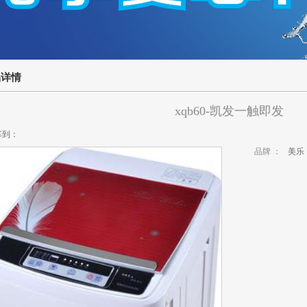
品详情
xqb60-凯发一触即发
享到：
品牌 ：
美乐