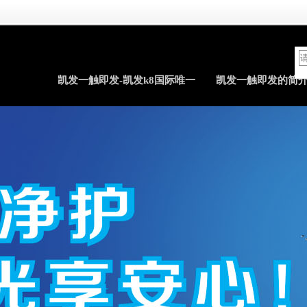
凯发一触即发-凯发k8国际唯一
凯发一触即发的简
在线订单
新闻动态
联系凯发k8国际唯一